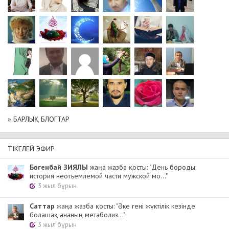
» БАРЛЫҚ БЛОГТАР
ТІКЕЛЕЙ ЭФИР
Бөгенбай ЗИЯЛЫ
жаңа жазба қосты: "День бороды:
история неотъемлемой части мужской мо..."
3 жыл бұрын
Cаттар
жаңа жазба қосты: "Әке гені жүктілік кезінде
болашақ ананың метаболиз..."
3 жыл бұрын