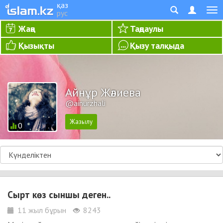
қаз
рус
Жаңа
Таңдаулы
Қызықты
Қызу талқыда
Айнұр Жәлиева
@ainurzhali
0
Сырт көз сыншы деген..
11 жыл бұрын
8243