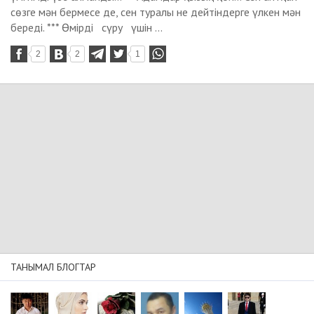
сөзге мән бермесе де, сен туралы не дейтіндерге үлкен мән
береді. *** Өмірді сүру үшін ...
2
2
1
ТАНЫМАЛ БЛОГТАР