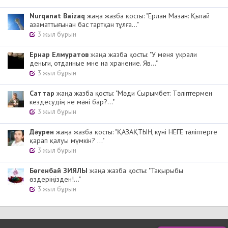
Nurqanat Baizaq
жаңа жазба қосты: "Ерлан Мазан: Қытай
азаматтығынан бас тартқан тұлға..."
3 жыл бұрын
Ернар Елмуратов
жаңа жазба қосты: "У меня украли
деньги, отданные мне на хранение. Яв..."
3 жыл бұрын
Cаттар
жаңа жазба қосты: "Мәди Сырымбет: Тәліптермен
кездесудің не мәні бар?..."
3 жыл бұрын
Дәурен
жаңа жазба қосты: "ҚАЗАҚТЫҢ күні НЕГЕ тәліптерге
қарап қалуы мүмкін? ..."
3 жыл бұрын
Бөгенбай ЗИЯЛЫ
жаңа жазба қосты: "Тақырыбы
өздеріңізден!..."
3 жыл бұрын