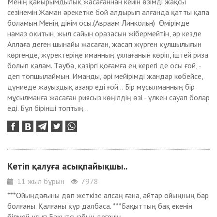
Менің қайырымдылық жасағаннан кейін өзімді жақсы
сезінемін.Жаман әрекетке бой алдырып алғанда қатты қапа
боламын.Менің дінім осы.(Авраам Линкольн) Өмірімде
намаз оқитын, жыл сайын оразасын жібермейтін, әр кезде
Аллаға деген шынайы жасаған, жасап жүрген құлшылығын
көргенде, жүректеріңе иманның ұялағанын көріп, іштей риза
болып қалам. Тәуба, қазіргі қоғамға ең керегі де осы ғой, -
деп топшылаймын. Иманды, әрі мейірімді жандар көбейсе,
дүниеде жауыздық азаяр еді ғой... Бір мұсылманның бір
мұсылманға жасаған риясыз көңілдің өзі - үлкен сауап болар
еді. Бұл бірінші топтың...
Кетіп қалуға асықпайықшы..
11 жыл бұрын
7978
***Ойыңдағыны дөп жеткізе алсаң ғана, айтар ойыңның бар
болғаны. Қалғаны құр далбаса. ***Бақыттың бақ екенін
білмей ұғып,Бақытсызбын дегенің -