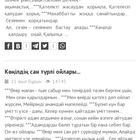
ақымақтық... ***Қателікті жасаудан қорықпа, Қателесіп
қалудан қорық. ***Махаббатты жоққа санайтындар..
Сезімнен қорқатындар.
Ал, сезім - сенімнен бастау алады. ***Көңілді
қалдыру оңай, Қалыпқа ...
1
1
Көңілдің сан түрлі ойлары...
11 жыл бұрын
14745
***Өмір маған - тым сабыр мен темірдей төзім бергені үшін,
Мен оған қарыздармын... ***Мен өмірді қатігез деп ойлап
жүрсем, Мейірімді анамдай мәпелейді. ***Бүгінгі күн бар
үмітті үзсе - дағы, Келер күннен қайтадан үміттенем...
***Өтірікті адам алдымен өзіңе, соңан кейін өзгеге айтудан
үйренеді. ***Адамдарды бөліп тұратын бір ғана себеп бар.
Ол-өз ойлары. ***Өмір мені сан рет сүріндіруі мүмкін, Алайда
үмітімді үзе алмайды... ***Адамдар қызық қой... Сен айтқан